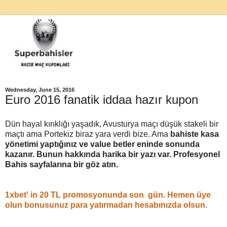
Wednesday, June 15, 2016
Euro 2016 fanatik iddaa hazır kupon
Dün hayal kırıklığı yaşadık, Avusturya maçı düşük stakeli bir
maçtı ama Portekiz biraz yara verdi bize. Ama
bahiste kasa
yönetimi yaptığınız ve value betler eninde sonunda
kazanır. Bunun hakkında harika bir yazı var. Profesyonel
Bahis sayfalarına bir göz atın.
1xbet' in 20 TL promosyonunda son gün. Hemen üye
olun bonusunuz para yatırmadan hesabınızda olsun.