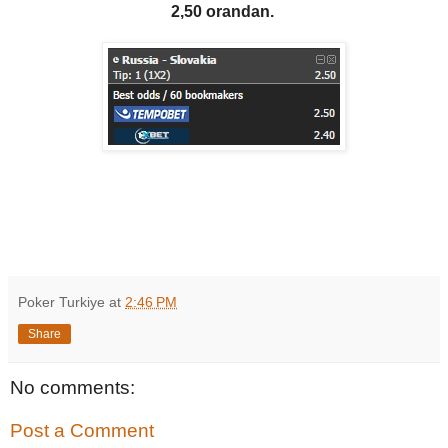
2,50 orandan.
Poker Turkiye
at
2:46 PM
Share
No comments:
Post a Comment