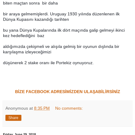
biten maçtan sonra bir daha
bir araya gelmemişlerdi. Uruguay 1930 yılında düzenlenen ilk
Dünya Kupasını kazandığı tarihten
bu yana Dünya Kupalarında ilk dört maçında galip gelmeyi ikinci
kez hedeflediğini baz
aldığımızda
çekişmeli ve alışıla gelmiş bir oyunun dışlında bir
karşılaşma izleyeceğimizi
düşünerek 2 stake oranı ile Portekiz oynuyoruz.
BİZE FACEBOOK ADRESİMİZDEN ULAŞABİLİRSİNİZ
Anonymous
at
8:35 PM
No comments:
Share
Friday, June 29, 2018