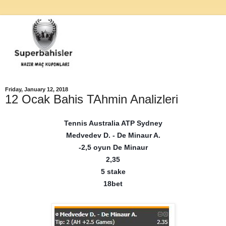
Friday, January 12, 2018
12 Ocak Bahis TAhmin Analizleri
Tennis Australia ATP Sydney
Medvedev D. - De Minaur A.
-2,5 oyun De Minaur
2,35
5 stake
18bet