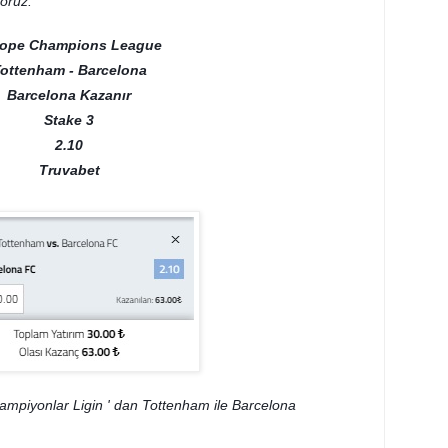
oruz.
rope Champions League
ottenham - Barcelona
Barcelona Kazanır
Stake 3
2.10
Truvabet
mpiyonlar Ligin ' dan Tottenham ile Barcelona