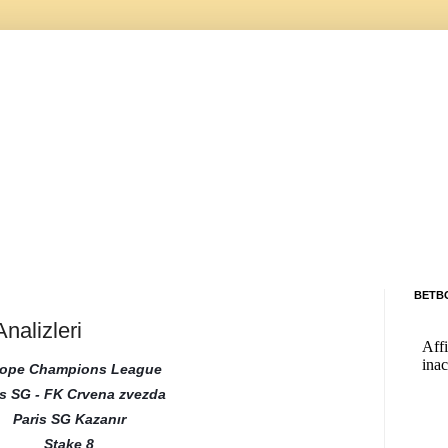
BETB
nalizleri
rope Champions League
is SG - FK Crvena zvezda
Paris SG Kazanır
Stake 8