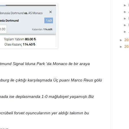
►
►
►
►
►
►
20
►
20
tmund Signal Iduna Park 'da Monaco ile bir araya
sburg ile çıktığı karşılaşmada Üç puanı Marco Reus gölü
şmada ise deplasmanda 1-0 mağlubiyet yaşamıştı.Biz
rübeli forvet oyuncularının yer aldığı takımın bu