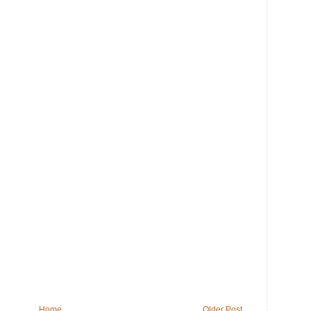
Home
Older Post