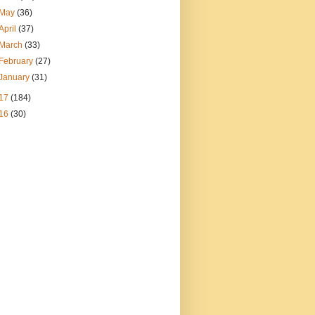
May
(36)
April
(37)
March
(33)
February
(27)
January
(31)
17
(184)
16
(30)