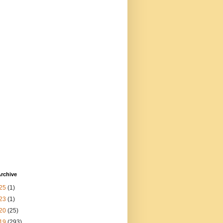
rchive
25
(1)
23
(1)
20
(25)
19
(293)