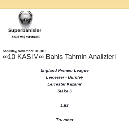
Saturday, November 10, 2018
∞10 KASIM∞ Bahis Tahmin Analizleri
England Premier League
Leicester - Burnley
Leicester Kazanır
Stake 6
1.63
Truvabet