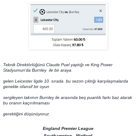
Teknik Direktörlüğünü Claude Puel yaptığı ve King Power
Stadyumun'da Burnley ile bir araya
gelen Leicester ligde 10. sırada bu sezon çıktığı karşılaşmalarda
genelde ofansif bir oyun
sergileyen takımın Burnley ile arasında beş puanlık farkı baz alarak
bu oranın kaçırılmaması
gerektiğini düşünüyoruz.
England Premier League
Southampton - Watford