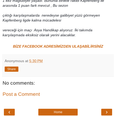
1
kez mağlubiyet yaşadı.
Bununla birlikte rakibi Kapfenberg ile
arasında 1 puan fark mevcut , Bu sezon
çıktığı karşılaşmalarda
neredeyse galibiyet yüzü görmeyen
Kapfenberg ligde kalma mücadelesi
vereceği
için maçı Asya
Handikap alıyoruz. İki takımda
karşılaşmada eksiksiz olarak yerini alacaklar.
BİZE FACEBOOK ADRESİMİZDEN ULAŞABİLİRSİNİZ
Anonymous
at
5:30 PM
Share
No comments:
Post a Comment
‹
›
Home