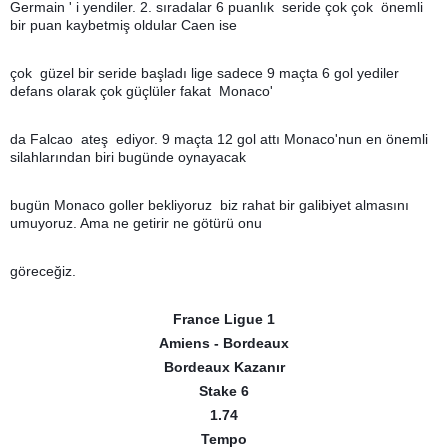
Germain ' i yendiler. 2. sıradalar 6 puanlık seride çok çok önemli
bir puan kaybetmiş oldular Caen ise
çok
güzel bir seride başladı lige sadece 9 maçta 6 gol yediler
defans olarak çok güçlüler fakat Monaco'
da Falcao
ateş ediyor. 9 maçta 12 gol attı Monaco'nun en önemli
silahlarından biri bugünde oynayacak
bugün Monaco goller bekliyoruz biz rahat bir galibiyet almasını
umuyoruz. Ama ne getirir ne götürü onu
göreceğiz.
France Ligue 1
Amiens - Bordeaux
Bordeaux Kazanır
Stake 6
1.74
Tempo