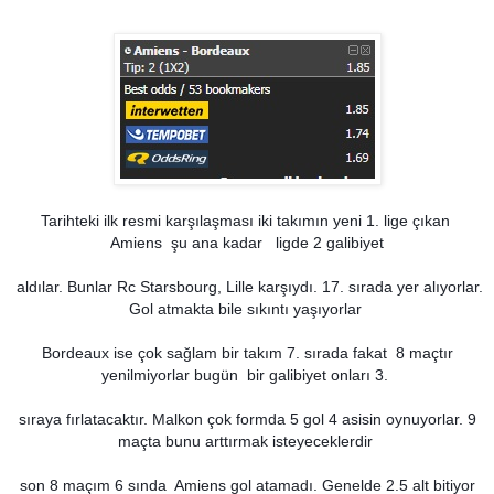
Tarihteki ilk resmi karşılaşması iki takımın yeni 1. lige çıkan
Amiens şu ana kadar ligde 2 galibiyet
aldılar. Bunlar Rc Starsbourg, Lille karşıydı. 17. sırada yer alıyorlar.
Gol atmakta bile sıkıntı yaşıyorlar
Bordeaux ise çok sağlam bir takım 7. sırada fakat 8 maçtır
yenilmiyorlar bugün bir galibiyet onları 3.
sıraya fırlatacaktır. Malkon çok formda 5 gol 4 asisin oynuyorlar. 9
maçta bunu
arttırmak isteyeceklerdir
son 8 maçım 6 sında Amiens gol atamadı. Genelde 2.5 alt bitiyor