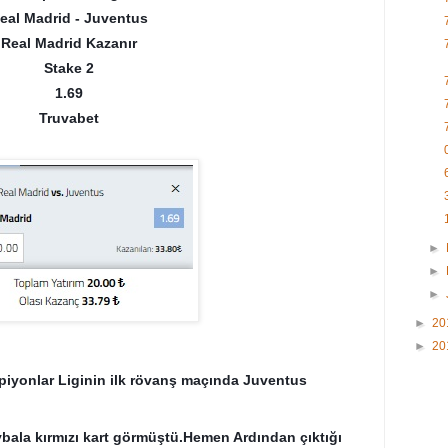
eal Madrid - Juventus
Real Madrid Kazanır
Stake 2
1.69
Truvabet
►
►
►
►
20
►
20
mpiyonlar Liginin ilk rövanş maçında Juventus
ybala kırmızı kart görmüştü.Hemen Ardından çıktığı