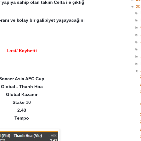
yapıya sahip olan takım Celta ile çıktığı
▼
20
►
ranı ve kolay bir galibiyet yaşayacağını
►
►
►
►
►
Lost/ Kaybetti
►
►
▼
Soccer Asia AFC Cup
Global - Thanh Hoa
Global Kazanır
Stake 10
2.43
Tempo