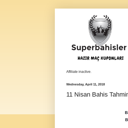
Affiliate inactive.
Wednesday, April 11, 2018
11 Nisan Bahis Tahmin
B
B