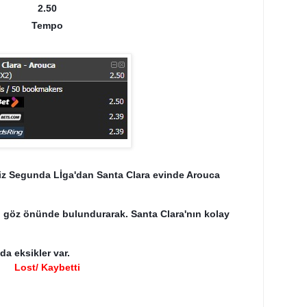
2.50
Tempo
iz Segunda Lİga'dan Santa Clara evinde Arouca
 göz önünde bulundurarak. Santa Clara'nın kolay
a eksikler var.
Lost/ Kaybetti