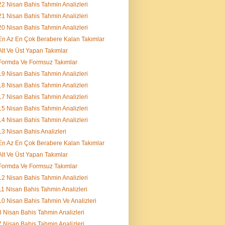
22 Nisan Bahis Tahmin Analizleri
21 Nisan Bahis Tahmin Analizleri
20 Nisan Bahis Tahmin Analizleri
En Az En Çok Berabere Kalan Takımlar
Alt Ve Üst Yapan Takımlar
Formda Ve Formsuz Takımlar
19 Nisan Bahis Tahmin Analizleri
18 Nisan Bahis Tahmin Analizleri
17 Nisan Bahis Tahmin Analizleri
15 Nisan Bahis Tahmin Analizleri
14 Nisan Bahis Tahmin Analizleri
13 Nisan Bahis Analizleri
En Az En Çok Berabere Kalan Takımlar
Alt Ve Üst Yapan Takımlar
Formda Ve Formsuz Takımlar
12 Nisan Bahis Tahmin Analizleri
11 Nisan Bahis Tahmin Analizleri
10 Nisan Bahis Tahmin Ve Analizleri
8 Nisan Bahis Tahmin Analizleri
7 Nisan Bahis Tahmin Analizleri