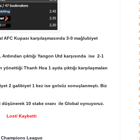
bal AFC Kupası karşılaşmasında 3-0 mağlubiyet
. Ardından çıktığı Yangon Utd karşısında ise 2-1
'in yönettiği Thanh Hoa 1 ayda çıktığı karşılaşmaları
 2 galibiyet 1 kez ise golsüz sonuçlanmıştı. Biz
i düşünerek 10 stake oranı ile Global oynuyoruz.
Lost/ Kaybetti
Champions League