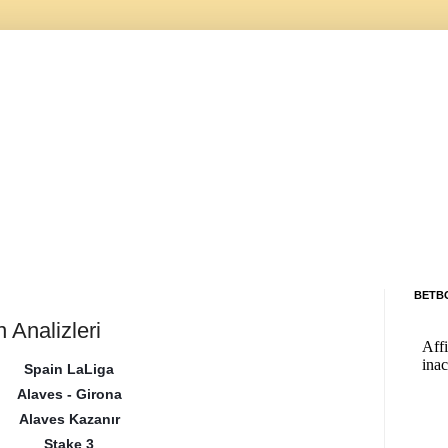
BETB
 Analizleri
Spain LaLiga
Alaves - Girona
Alaves Kazanır
Stake 3