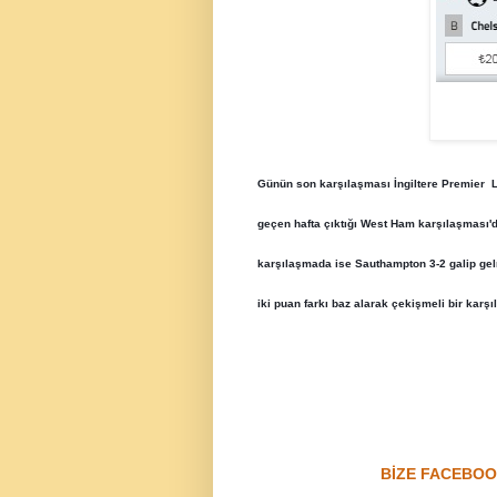
Günün son karşılaşması İngiltere Premier L
geçen hafta çıktığı West Ham karşılaşması'd
karşılaşmada ise Sauthampton 3-2 galip gelm
iki puan farkı baz alarak çekişmeli bir kar
BİZE FACEBOO