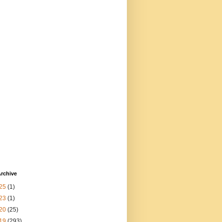
rchive
25
(1)
23
(1)
20
(25)
19
(293)