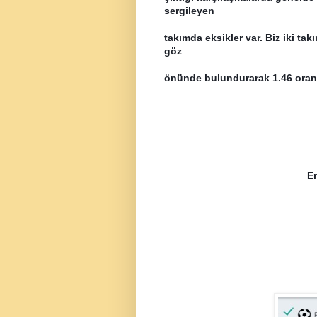
sergileyen
takımda eksikler var. Biz iki ta
göz
önünde bulundurarak 1.46 oranı
E