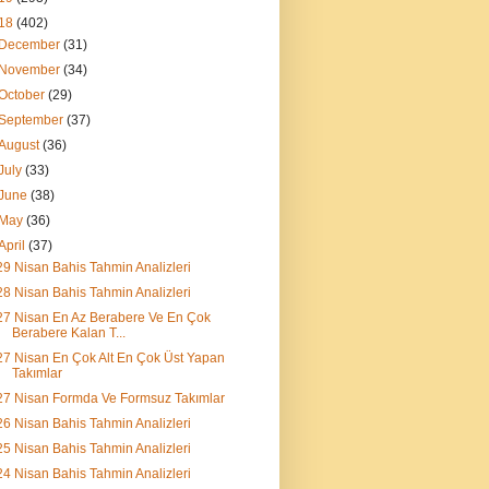
18
(402)
December
(31)
November
(34)
October
(29)
September
(37)
August
(36)
July
(33)
June
(38)
May
(36)
April
(37)
29 Nisan Bahis Tahmin Analizleri
28 Nisan Bahis Tahmin Analizleri
27 Nisan En Az Berabere Ve En Çok
Berabere Kalan T...
27 Nisan En Çok Alt En Çok Üst Yapan
Takımlar
27 Nisan Formda Ve Formsuz Takımlar
26 Nisan Bahis Tahmin Analizleri
25 Nisan Bahis Tahmin Analizleri
24 Nisan Bahis Tahmin Analizleri