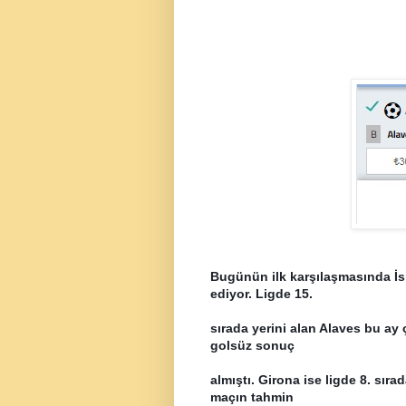
Bugünün ilk karşılaşmasında İs
ediyor. Ligde 15.
sırada yerini alan Alaves bu ay ç
golsüz sonuç
almıştı. Girona ise ligde 8. sır
maçın tahmin