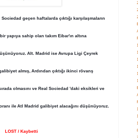
l Sociedad geçen haftalarda çıktığı karşılaşmaların
bir yapıya sahip olan takım Eibar'ın altına
üşünüyoruz. Alt. Madrid ise Avrupa Ligi Çeyrek
alibiyet almış, Ardından çıktığı ikinci rövanş
sırada olmasını ve Real Sociedad 'daki eksikleri ve
anı ile Atl Madrid galibiyet alacağını düşünüyoruz.
LOST / Kaybetti