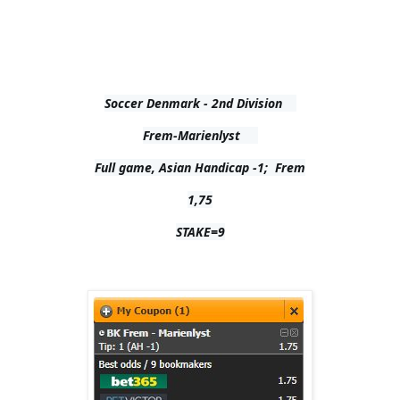
Soccer Denmark - 2nd Division    

Frem-Marienlyst     

Full game, Asian Handicap -1;  Frem

1,75

STAKE=9