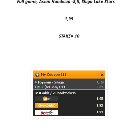
Full game, Asian Handicap -8,5; Shiga Lake Stars     
1,95
STAKE= 10